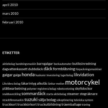
april 2010
mars 2010
februari 2010
ETIKETTER
barngalgar
butiksinredning
aktiebolag
bandningsmaskin
bockautomater
däck
formblåsning
dagvattenkassett
dubbdäck
förpackningsmaskiner
honda
likvidation
galgar
galge
huskurer
Investering
lagerbolag
motorcykel
läkarintyg alkolås
Likvidera bolag
länkar
motion
plåtbearbetning
skyltdockor
polymer
registrera bolag
robotsvetsning
sommardäck
steamer
stegräknare
snabbaveckling
starta aktiebolag
suzuki
sälja bolag
sträckfilmsmaskin
sökoptimering
tekniska system
truckkort
truckkörkort
truckutbildning
träemballage
träning