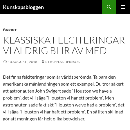
Hoppa
Sök
Kunskapsbloggen
till
PRIMÄR
innehåll
MENY
ÖVRIGT
KLASSISKA FELCITERINGAR
VI ALDRIG BLIR AV MED
10 AUGUSTI, 2018
RTJEJEN ANDERSSON
Det finns felciteringar som är världsberömda. Ta bara den
amerikanska månlandningen som ett exempel. Du tror säkert
att astronauten John Swigert sade “Houston we have a
problem”, det vill säga “Houston vi har ett problem”. Men
astronauten sade faktiskt “Houston we’ve had a problem”, det
vill säga ”Houston vi har haft ett problem”. En så liten skillnad
gör att meningen får helt olika betydelser.