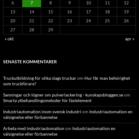
6
7
8
9
10
11
12
13
14
15
16
17
18
19
20
21
22
23
24
25
26
27
28
29
« okt
apr »
SENASTE KOMMENTARER
Truckutbildning för olika slags truckar
om
Hur får man behörighet
som truckförare?
Sanningar och lögner om pulverlackering - kunskapsbloggen.se
om
Smarta ytbehandlingsmetoder för fästelement
Industriautomation inom svensk industri
om
Industriautomation en
välsignelse eller förbannelse
Arbeta med industriautomation
om
Industriautomation en
välsignelse eller förbannelse