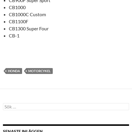
CB900F Super Sport
CB1000
CB1000C Custom
CB1100F
CB1300 Super Four
CB-1
HONDA
MOTORCYKEL
Sök
efter:
SENASTE INLÄGGEN