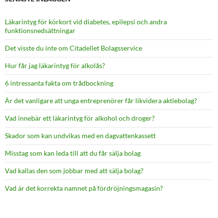
Läkarintyg för körkort vid diabetes, epilepsi och andra
funktionsnedsättningar
Det visste du inte om Citadellet Bolagsservice
Hur får jag läkarintyg för alkolås?
6 intressanta fakta om trådbockning
Är det vanligare att unga entreprenörer får likvidera aktiebolag?
Vad innebär ett läkarintyg för alkohol och droger?
Skador som kan undvikas med en dagvattenkassett
Misstag som kan leda till att du får sälja bolag
Vad kallas den som jobbar med att sälja bolag?
Vad är det korrekta namnet på fördröjningsmagasin?