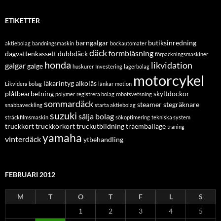
ETIKETTER
barngalgar
butiksinredning
aktiebolag
bandningsmaskin
bockautomater
däck
formblåsning
dagvattenkassett
dubbdäck
förpackningsmaskiner
honda
likvidation
galgar
galge
huskurer
Investering
lagerbolag
motorcykel
läkarintyg alkolås
Likvidera bolag
länkar
motion
plåtbearbetning
skyltdockor
polymer
registrera bolag
robotsvetsning
sommardäck
steamer
stegräknare
snabbaveckling
starta aktiebolag
suzuki
sälja bolag
sträckfilmsmaskin
sökoptimering
tekniska system
truckkort
truckkörkort
truckutbildning
träemballage
träning
yamaha
vinterdäck
ytbehandling
FEBRUARI 2012
M
T
O
T
F
L
S
1
2
3
4
5