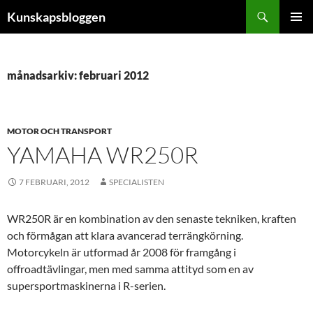
Hoppa
Sök
Kunskapsbloggen
till
PRIMÄR
innehåll
MENY
månadsarkiv: februari 2012
MOTOR OCH TRANSPORT
YAMAHA WR250R
7 FEBRUARI, 2012
SPECIALISTEN
WR250R är en kombination av den senaste tekniken, kraften
och förmågan att klara avancerad terrängkörning.
Motorcykeln är utformad år 2008 för framgång i
offroadtävlingar, men med samma attityd som en av
supersportmaskinerna i R-serien.