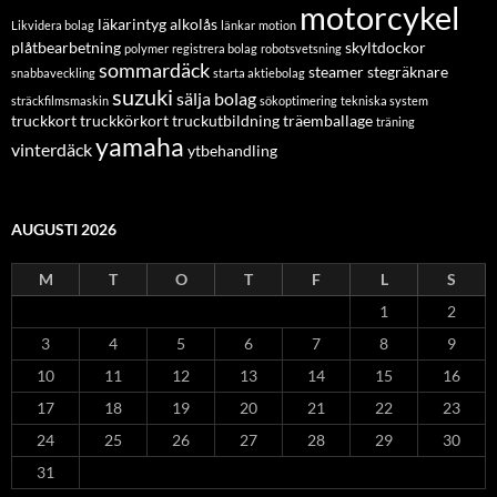
motorcykel
läkarintyg alkolås
Likvidera bolag
länkar
motion
plåtbearbetning
skyltdockor
polymer
registrera bolag
robotsvetsning
sommardäck
steamer
stegräknare
snabbaveckling
starta aktiebolag
suzuki
sälja bolag
sträckfilmsmaskin
sökoptimering
tekniska system
truckkort
truckkörkort
truckutbildning
träemballage
träning
yamaha
vinterdäck
ytbehandling
AUGUSTI 2026
M
T
O
T
F
L
S
1
2
3
4
5
6
7
8
9
10
11
12
13
14
15
16
17
18
19
20
21
22
23
24
25
26
27
28
29
30
31