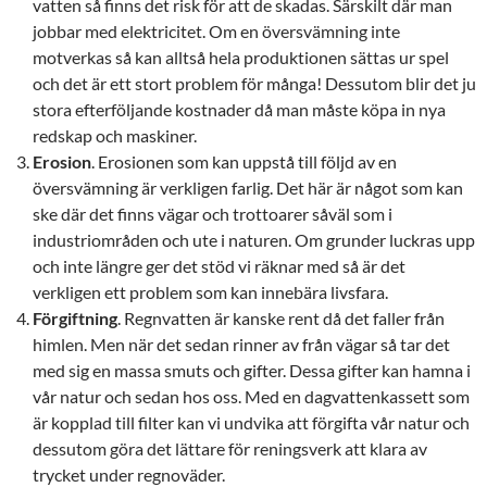
vatten så finns det risk för att de skadas. Särskilt där man
jobbar med elektricitet. Om en översvämning inte
motverkas så kan alltså hela produktionen sättas ur spel
och det är ett stort problem för många! Dessutom blir det ju
stora efterföljande kostnader då man måste köpa in nya
redskap och maskiner.
Erosion
. Erosionen som kan uppstå till följd av en
översvämning är verkligen farlig. Det här är något som kan
ske där det finns vägar och trottoarer såväl som i
industriområden och ute i naturen. Om grunder luckras upp
och inte längre ger det stöd vi räknar med så är det
verkligen ett problem som kan innebära livsfara.
Förgiftning
. Regnvatten är kanske rent då det faller från
himlen. Men när det sedan rinner av från vägar så tar det
med sig en massa smuts och gifter. Dessa gifter kan hamna i
vår natur och sedan hos oss. Med en dagvattenkassett som
är kopplad till filter kan vi undvika att förgifta vår natur och
dessutom göra det lättare för reningsverk att klara av
trycket under regnoväder.