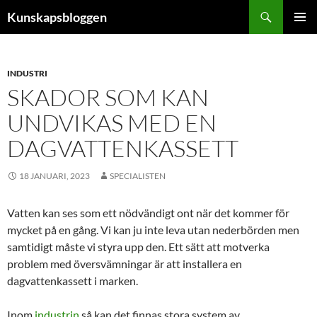
Hoppa
Sök
Kunskapsbloggen
till
PRIMÄR
innehåll
MENY
INDUSTRI
SKADOR SOM KAN
UNDVIKAS MED EN
DAGVATTENKASSETT
18 JANUARI, 2023
SPECIALISTEN
Vatten kan ses som ett nödvändigt ont när det kommer för
mycket på en gång. Vi kan ju inte leva utan nederbörden men
samtidigt måste vi styra upp den. Ett sätt att motverka
problem med översvämningar är att installera en
dagvattenkassett i marken.
Inom
industrin
så kan det finnas stora system av