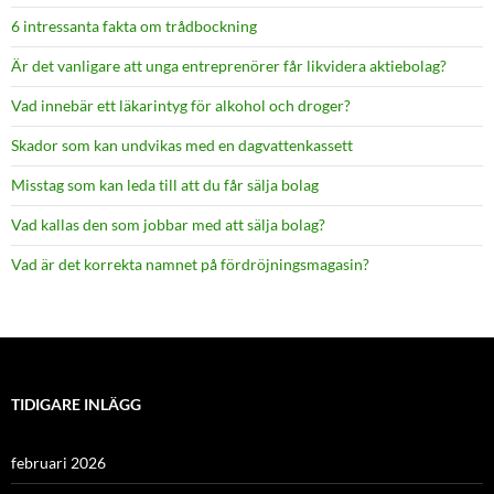
6 intressanta fakta om trådbockning
Är det vanligare att unga entreprenörer får likvidera aktiebolag?
Vad innebär ett läkarintyg för alkohol och droger?
Skador som kan undvikas med en dagvattenkassett
Misstag som kan leda till att du får sälja bolag
Vad kallas den som jobbar med att sälja bolag?
Vad är det korrekta namnet på fördröjningsmagasin?
TIDIGARE INLÄGG
februari 2026