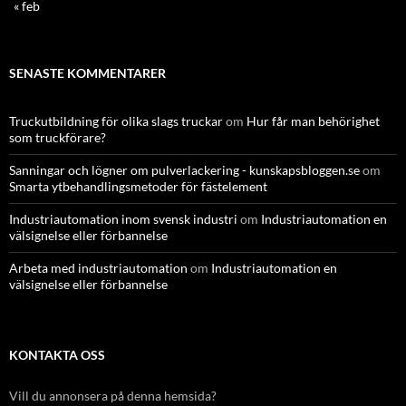
« feb
SENASTE KOMMENTARER
Truckutbildning för olika slags truckar
om
Hur får man behörighet
som truckförare?
Sanningar och lögner om pulverlackering - kunskapsbloggen.se
om
Smarta ytbehandlingsmetoder för fästelement
Industriautomation inom svensk industri
om
Industriautomation en
välsignelse eller förbannelse
Arbeta med industriautomation
om
Industriautomation en
välsignelse eller förbannelse
KONTAKTA OSS
Vill du annonsera på denna hemsida?