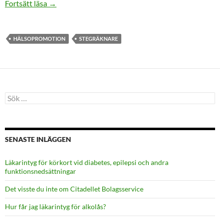
Vad är hälsopromotion?
Fortsätt läsa
→
HÄLSOPROMOTION
STEGRÄKNARE
Sök
efter:
SENASTE INLÄGGEN
Läkarintyg för körkort vid diabetes, epilepsi och andra
funktionsnedsättningar
Det visste du inte om Citadellet Bolagsservice
Hur får jag läkarintyg för alkolås?