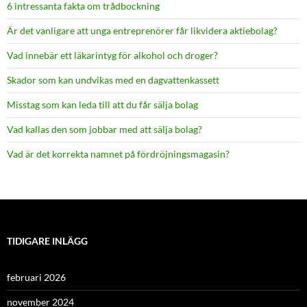
6 intressanta fakta om trådbockning
Är det vanligare att unga entreprenörer får likvidera aktiebolag?
Vad innebär ett läkarintyg för alkohol och droger?
Skador som kan undvikas med en dagvattenkassett
Misstag som kan leda till att du får sälja bolag
Vad kallas den som jobbar med att sälja bolag?
Vad är det korrekta namnet på fördröjningsmagasin?
TIDIGARE INLÄGG
februari 2026
november 2024