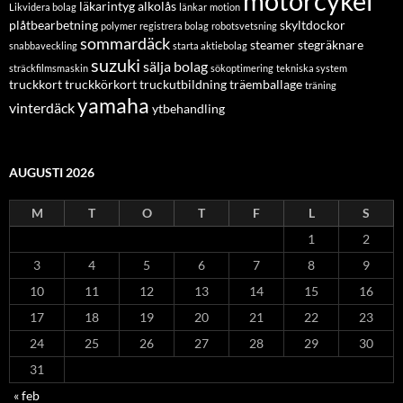
motorcykel
läkarintyg alkolås
Likvidera bolag
länkar
motion
plåtbearbetning
skyltdockor
polymer
registrera bolag
robotsvetsning
sommardäck
steamer
stegräknare
snabbaveckling
starta aktiebolag
suzuki
sälja bolag
sträckfilmsmaskin
sökoptimering
tekniska system
truckkort
truckkörkort
truckutbildning
träemballage
träning
yamaha
vinterdäck
ytbehandling
AUGUSTI 2026
M
T
O
T
F
L
S
1
2
3
4
5
6
7
8
9
10
11
12
13
14
15
16
17
18
19
20
21
22
23
24
25
26
27
28
29
30
31
« feb