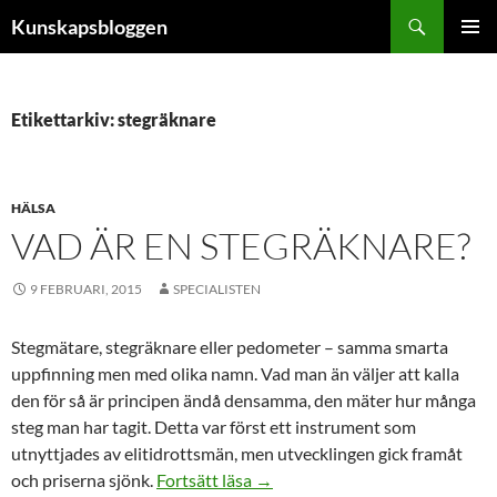
Hoppa
Sök
Kunskapsbloggen
till
PRIMÄR
innehåll
MENY
Etikettarkiv: stegräknare
HÄLSA
VAD ÄR EN STEGRÄKNARE?
9 FEBRUARI, 2015
SPECIALISTEN
Stegmätare, stegräknare eller pedometer – samma smarta
uppfinning men med olika namn. Vad man än väljer att kalla
den för så är principen ändå densamma, den mäter hur många
steg man har tagit. Detta var först ett instrument som
utnyttjades av elitidrottsmän, men utvecklingen gick framåt
Vad är en stegräknare?
och priserna sjönk.
Fortsätt läsa
→