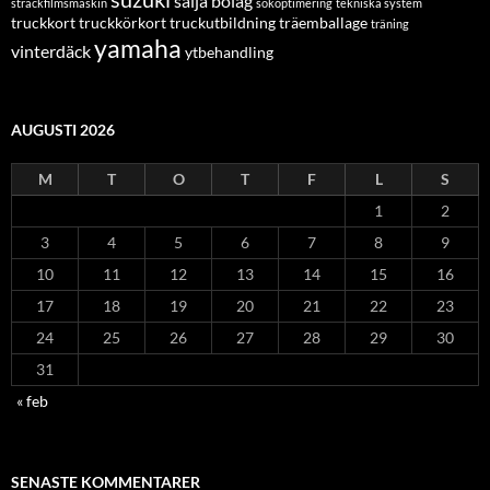
sälja bolag
sträckfilmsmaskin
sökoptimering
tekniska system
truckkort
truckkörkort
truckutbildning
träemballage
träning
yamaha
vinterdäck
ytbehandling
AUGUSTI 2026
M
T
O
T
F
L
S
1
2
3
4
5
6
7
8
9
10
11
12
13
14
15
16
17
18
19
20
21
22
23
24
25
26
27
28
29
30
31
« feb
SENASTE KOMMENTARER