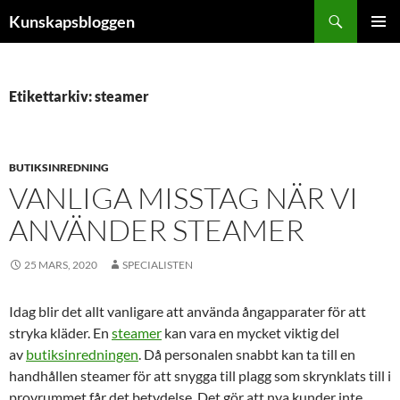
Hoppa
Sök
Kunskapsbloggen
till
PRIMÄR
innehåll
MENY
Etikettarkiv: steamer
BUTIKSINREDNING
VANLIGA MISSTAG NÄR VI
ANVÄNDER STEAMER
25 MARS, 2020
SPECIALISTEN
Idag blir det allt vanligare att använda ångapparater för att
stryka kläder. En
steamer
kan vara en mycket viktig del
av
butiksinredningen
. Då personalen snabbt kan ta till en
handhållen steamer för att snygga till plagg som skrynklats till i
provrummet får det betydelse. Det gör att nya kunder inte