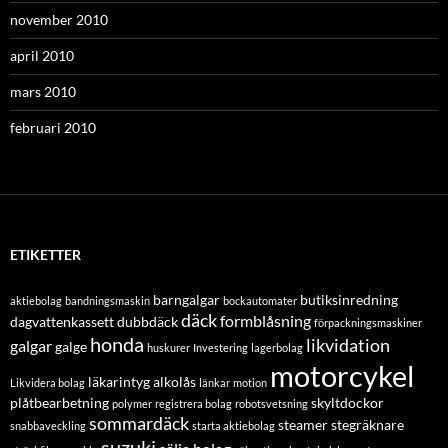
november 2010
april 2010
mars 2010
februari 2010
ETIKETTER
barngalgar
butiksinredning
aktiebolag
bandningsmaskin
bockautomater
däck
formblåsning
dagvattenkassett
dubbdäck
förpackningsmaskiner
honda
likvidation
galgar
galge
huskurer
Investering
lagerbolag
motorcykel
läkarintyg alkolås
Likvidera bolag
länkar
motion
plåtbearbetning
skyltdockor
polymer
registrera bolag
robotsvetsning
sommardäck
steamer
stegräknare
snabbaveckling
starta aktiebolag
suzuki