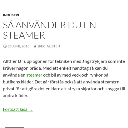
INDUSTRI
SÅ ANVÄNDER DU EN
STEAMER
25 JUNI, 2018
SPECIALISTEN
Alltfler får upp ögonen för tekniken med ångstrykjärn som inte
kräver någon bräda. Med ett enkelt handtag så kan du
använda en
steamer
och bli av med veck och rynkor på
butikens kläder. Det går förstås också att använda steamern
privat för att göra det enklare att stryka skjortor och snygga till
andra kläder.
Så använder du en steamer
Fortsätt läsa
→