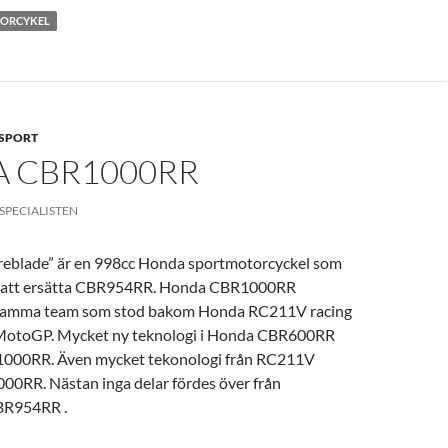
ORCYKEL
SPORT
 CBR1000RR
SPECIALISTEN
eblade” är en 998cc Honda sportmotorcyckel som
r att ersätta CBR954RR. Honda CBR1000RR
 samma team som stod bakom Honda RC211V racing
 MotoGP. Mycket ny teknologi i Honda CBR600RR
1000RR. Även mycket tekonologi från RC211V
00RR. Nästan inga delar fördes över från
BR954RR .