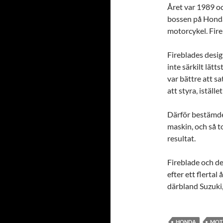
Året var 1989 o
bossen på Honda
motorcykel. Fire
Fireblades desig
inte särkilt lätt
var bättre att s
att styra, iställe
Därför bestämdes
maskin, och så t
resultat.
Fireblade och de
efter ett flertal
därbland Suzuki
HONDA
MOT