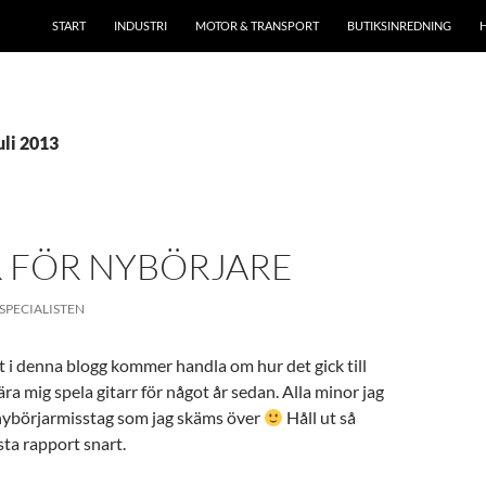
START
INDUSTRI
MOTOR & TRANSPORT
BUTIKSINREDNING
uli 2013
R FÖR NYBÖRJARE
SPECIALISTEN
 i denna blogg kommer handla om hur det gick till
ära mig spela gitarr för något år sedan. Alla minor jag
 nybörjarmisstag som jag skäms över
Håll ut så
ta rapport snart.