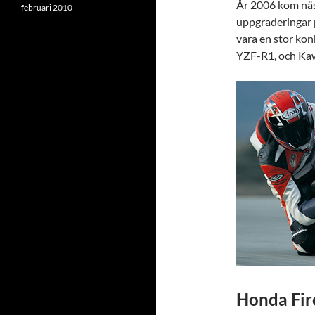
År 2006 kom näs
februari 2010
uppgraderingar 
vara en stor ko
YZF-R1, och Kaw
Honda Fir