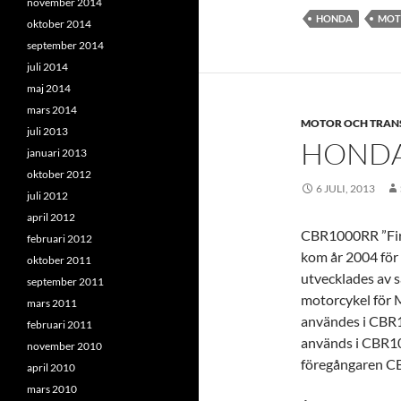
november 2014
HONDA
MOT
oktober 2014
september 2014
juli 2014
maj 2014
mars 2014
MOTOR OCH TRAN
juli 2013
HONDA
januari 2013
oktober 2012
6 JULI, 2013
juli 2012
april 2012
CBR1000RR ”Fir
februari 2012
kom år 2004 fö
oktober 2011
utvecklades av
september 2011
motorcykel för
mars 2011
användes i CBR
februari 2011
används i CBR10
november 2010
föregångaren C
april 2010
mars 2010