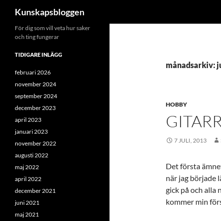
Sök
Kunskapsbloggen
Hoppa
För dig som vill veta hur saker
och ting fungerar
till
innehåll
TIDIGARE INLÄGG
månadsarkiv: j
februari 2026
november 2024
september 2024
HOBBY
december 2023
GITAR
april 2023
januari 2023
7 JULI, 2013
november 2022
augusti 2022
Det första ämnet
maj 2022
när jag började l
april 2022
gick på och alla
december 2021
kommer min förs
juni 2021
maj 2021