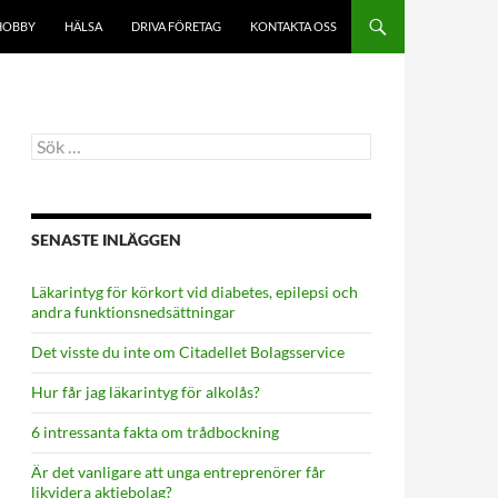
HOBBY
HÄLSA
DRIVA FÖRETAG
KONTAKTA OSS
Sök
efter:
SENASTE INLÄGGEN
Läkarintyg för körkort vid diabetes, epilepsi och
andra funktionsnedsättningar
Det visste du inte om Citadellet Bolagsservice
Hur får jag läkarintyg för alkolås?
6 intressanta fakta om trådbockning
Är det vanligare att unga entreprenörer får
likvidera aktiebolag?