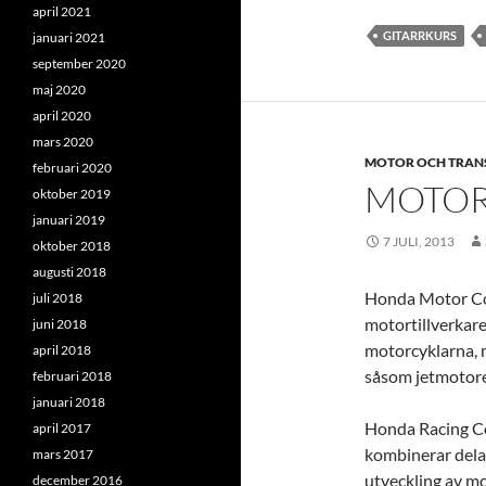
april 2021
GITARRKURS
januari 2021
september 2020
maj 2020
april 2020
mars 2020
MOTOR OCH TRAN
februari 2020
MOTOR
oktober 2019
januari 2019
7 JULI, 2013
oktober 2018
augusti 2018
Honda Motor Co.,
juli 2018
motortillverkare
juni 2018
motorcyklarna, 
april 2018
såsom jetmotore
februari 2018
januari 2018
Honda Racing C
april 2017
kombinerar delak
mars 2017
utveckling av mot
december 2016