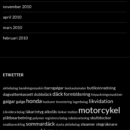
november 2010
april 2010
mars 2010
februari 2010
ETIKETTER
barngalgar
butiksinredning
aktiebolag
bandningsmaskin
bockautomater
däck
formblåsning
dagvattenkassett
dubbdäck
förpackningsmaskiner
honda
likvidation
galgar
galge
huskurer
Investering
lagerbolag
motorcykel
läkarintyg alkolås
Likvidera bolag
länkar
motion
plåtbearbetning
skyltdockor
polymer
registrera bolag
robotsvetsning
sommardäck
steamer
stegräknare
snabbaveckling
starta aktiebolag