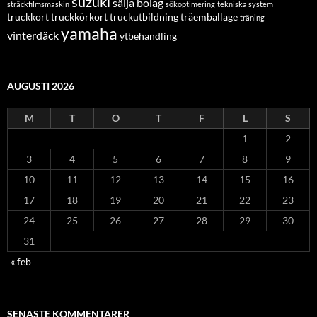
suzuki
sälja bolag
sträckfilmsmaskin
sökoptimering
tekniska system
truckkort
truckkörkort
truckutbildning
träemballage
träning
yamaha
vinterdäck
ytbehandling
AUGUSTI 2026
M
T
O
T
F
L
S
1
2
3
4
5
6
7
8
9
10
11
12
13
14
15
16
17
18
19
20
21
22
23
24
25
26
27
28
29
30
31
« feb
SENASTE KOMMENTARER