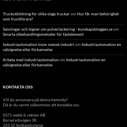
Truckutbildning för olika slags truckar
om
Hur får man behörighet
som truckförare?
Sanningar och lögner om pulverlackering - kunskapsbloggen.se
om
Smarta ytbehandlingsmetoder för fästelement
Industriautomation inom svensk industri
om
Industriautomation en
välsignelse eller förbannelse
Arbeta med industriautomation
om
Industriautomation en
välsignelse eller förbannelse
KONTAKTA OSS
Vill du annonsera på denna hemsida?
Då är du varmt välkommen att kontakta oss.
0371 webb & reklam AB
Burserydsvägen 38
333 32 Smålandsstenar