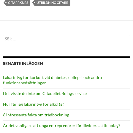
GITARRKURS
UTBILDNING GITARR
Sök
efter:
SENASTE INLÄGGEN
Läkarintyg för körkort vid diabetes, epilepsi och andra
funktionsnedsättningar
Det visste du inte om Citadellet Bolagsservice
Hur får jag läkarintyg för alkolås?
6 intressanta fakta om trådbockning
Är det vanligare att unga entreprenörer får likvidera aktiebolag?