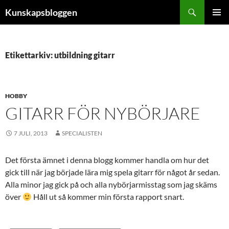
Hoppa
Sök
Kunskapsbloggen
till
PRIMÄR
innehåll
MENY
Etikettarkiv: utbildning gitarr
HOBBY
GITARR FÖR NYBÖRJARE
7 JULI, 2013
SPECIALISTEN
Det första ämnet i denna blogg kommer handla om hur det
gick till när jag började lära mig spela gitarr för något år sedan.
Alla minor jag gick på och alla nybörjarmisstag som jag skäms
över
Håll ut så kommer min första rapport snart.