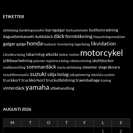
ETIKETTER
barngalgar
butiksinredning
aktiebolag
bandningsmaskin
bockautomater
däck
formblåsning
dagvattenkassett
dubbdäck
förpackningsmaskiner
honda
likvidation
galgar
galge
huskurer
Investering
lagerbolag
motorcykel
läkarintyg alkolås
Likvidera bolag
länkar
motion
plåtbearbetning
skyltdockor
polymer
registrera bolag
robotsvetsning
sommardäck
steamer
stegräknare
snabbaveckling
starta aktiebolag
suzuki
sälja bolag
sträckfilmsmaskin
sökoptimering
tekniska system
truckkort
truckkörkort
truckutbildning
träemballage
träning
yamaha
vinterdäck
ytbehandling
AUGUSTI 2026
M
T
O
T
F
L
S
1
2