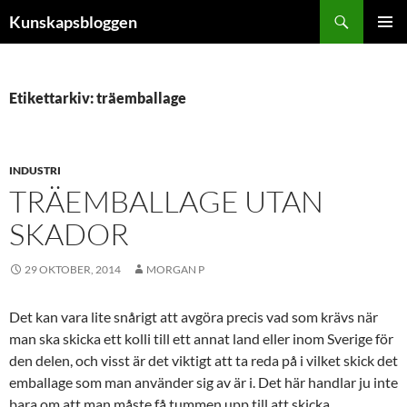
Hoppa
Sök
Kunskapsbloggen
till
PRIMÄR
innehåll
MENY
Etikettarkiv: träemballage
INDUSTRI
TRÄEMBALLAGE UTAN
SKADOR
29 OKTOBER, 2014
MORGAN P
Det kan vara lite snårigt att avgöra precis vad som krävs när
man ska skicka ett kolli till ett annat land eller inom Sverige för
den delen, och visst är det viktigt att ta reda på i vilket skick det
emballage som man använder sig av är i. Det här handlar ju inte
bara om att man måste få tummen upp till att skicka