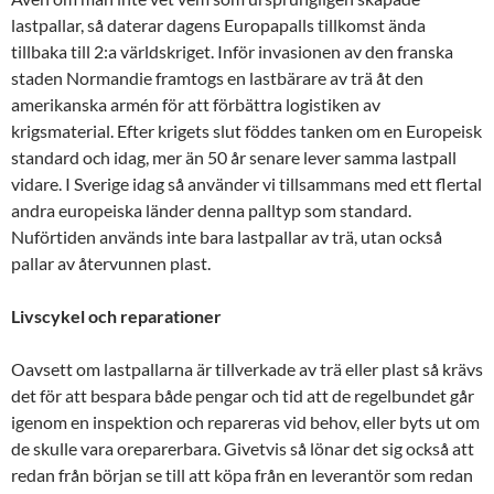
lastpallar, så daterar dagens Europapalls tillkomst ända
tillbaka till 2:a världskriget. Inför invasionen av den franska
staden Normandie framtogs en lastbärare av trä åt den
amerikanska armén för att förbättra logistiken av
krigsmaterial. Efter krigets slut föddes tanken om en Europeisk
standard och idag, mer än 50 år senare lever samma lastpall
vidare. I Sverige idag så använder vi tillsammans med ett flertal
andra europeiska länder denna palltyp som standard.
Nuförtiden används inte bara lastpallar av trä, utan också
pallar av återvunnen plast.
Livscykel och reparationer
Oavsett om lastpallarna är tillverkade av trä eller plast så krävs
det för att bespara både pengar och tid att de regelbundet går
igenom en inspektion och repareras vid behov, eller byts ut om
de skulle vara oreparerbara. Givetvis så lönar det sig också att
redan från början se till att köpa från en leverantör som redan