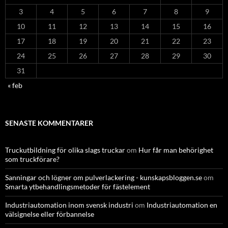
3
4
5
6
7
8
9
10
11
12
13
14
15
16
17
18
19
20
21
22
23
24
25
26
27
28
29
30
31
« feb
SENASTE KOMMENTARER
Truckutbildning för olika slags truckar
om
Hur får man behörighet
som truckförare?
Sanningar och lögner om pulverlackering - kunskapsbloggen.se
om
Smarta ytbehandlingsmetoder för fästelement
Industriautomation inom svensk industri
om
Industriautomation en
välsignelse eller förbannelse