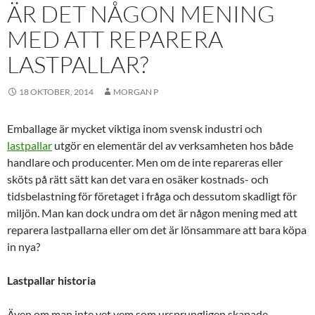
ÄR DET NÅGON MENING
MED ATT REPARERA
LASTPALLAR?
18 OKTOBER, 2014
MORGAN P
Emballage är mycket viktiga inom svensk industri och
lastpallar
utgör en elementär del av verksamheten hos både
handlare och producenter. Men om de inte repareras eller
sköts på rätt sätt kan det vara en osäker kostnads- och
tidsbelastning för företaget i fråga och dessutom skadligt för
miljön. Man kan dock undra om det är någon mening med att
reparera lastpallarna eller om det är lönsammare att bara köpa
in nya?
Lastpallar
historia
Även om man inte vet vem som ursprungligen skapade