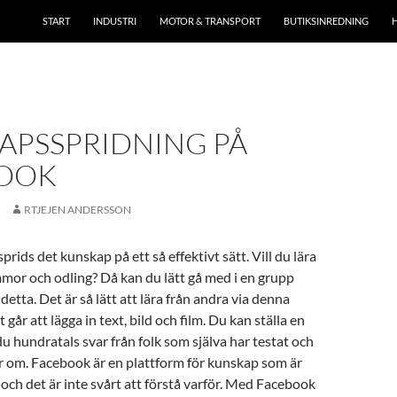
START
INDUSTRI
MOTOR & TRANSPORT
BUTIKSINREDNING
APSSPRIDNING PÅ
OOK
RTJEJEN ANDERSSON
rids det kunskap på ett så effektivt sätt. Vill du lära
mor och odling? Då kan du lätt gå med i en grupp
etta. Det är så lätt att lära från andra via denna
 går att lägga in text, bild och film. Du kan ställa en
du hundratals svar från folk som själva har testat och
r om. Facebook är en plattform för kunskap som är
och det är inte svårt att förstå varför. Med Facebook