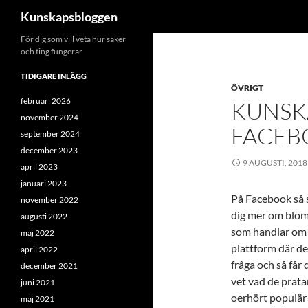
Sök
Kunskapsbloggen
Hoppa
För dig som vill veta hur saker
och ting fungerar
till
innehåll
TIDIGARE INLÄGG
ÖVRIGT
februari 2026
KUNSK
november 2024
FACEB
september 2024
december 2023
9 AUGUSTI, 2018
april 2023
januari 2023
På Facebook så sp
november 2022
dig mer om blom
augusti 2022
som handlar om d
maj 2022
plattform där det
april 2022
fråga och så får 
december 2021
vet vad de prata
juni 2021
oerhört populär 
maj 2021