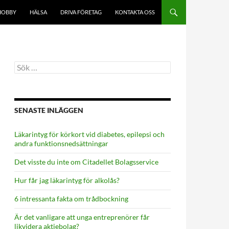
HOBBY
HÄLSA
DRIVA FÖRETAG
KONTAKTA OSS
Sök
efter:
SENASTE INLÄGGEN
Läkarintyg för körkort vid diabetes, epilepsi och
andra funktionsnedsättningar
Det visste du inte om Citadellet Bolagsservice
Hur får jag läkarintyg för alkolås?
6 intressanta fakta om trådbockning
Är det vanligare att unga entreprenörer får
likvidera aktiebolag?