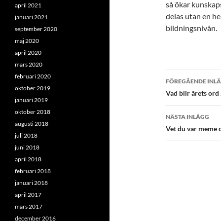
så ökar kunskaps
april 2021
delas utan en he
januari 2021
bildningsnivån.
september 2020
maj 2020
april 2020
mars 2020
Inläggsna
februari 2020
FÖREGÅENDE INL
oktober 2019
Vad blir årets ord
januari 2019
oktober 2018
NÄSTA INLÄGG
augusti 2018
Vet du var meme o
juli 2018
juni 2018
april 2018
februari 2018
januari 2018
april 2017
mars 2017
december 2016