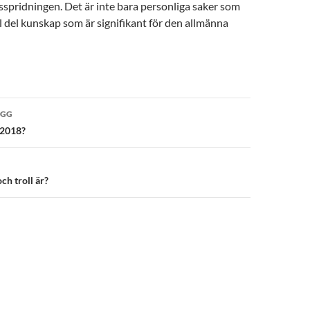
spridningen. Det är inte bara personliga saker som
l del kunskap som är signifikant för den allmänna
vigering
ÄGG
 2018?
ch troll är?