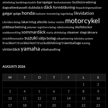
barngalgar
butiksinredning
aktiebolag
bandningsmaskin
bockautomater
däck
formblåsning
dagvattenkassett
dubbdäck
förpackningsmaskiner
honda
likvidation
galgar
galge
huskurer
Investering
lagerbolag
motorcykel
läkarintyg alkolås
Likvidera bolag
länkar
motion
plåtbearbetning
skyltdockor
polymer
registrera bolag
robotsvetsning
sommardäck
steamer
stegräknare
snabbaveckling
starta aktiebolag
suzuki
sälja bolag
sträckfilmsmaskin
sökoptimering
tekniska system
truckkort
truckkörkort
truckutbildning
träemballage
träning
yamaha
vinterdäck
ytbehandling
AUGUSTI 2026
M
T
O
T
F
L
S
1
2
3
4
5
6
7
8
9
10
11
12
13
14
15
16
17
18
19
20
21
22
23