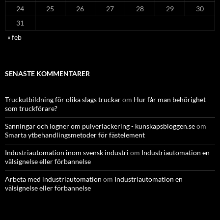
24
25
26
27
28
29
30
31
« feb
SENASTE KOMMENTARER
Truckutbildning för olika slags truckar
om
Hur får man behörighet
som truckförare?
Sanningar och lögner om pulverlackering - kunskapsbloggen.se
om
Smarta ytbehandlingsmetoder för fästelement
Industriautomation inom svensk industri
om
Industriautomation en
välsignelse eller förbannelse
Arbeta med industriautomation
om
Industriautomation en
välsignelse eller förbannelse