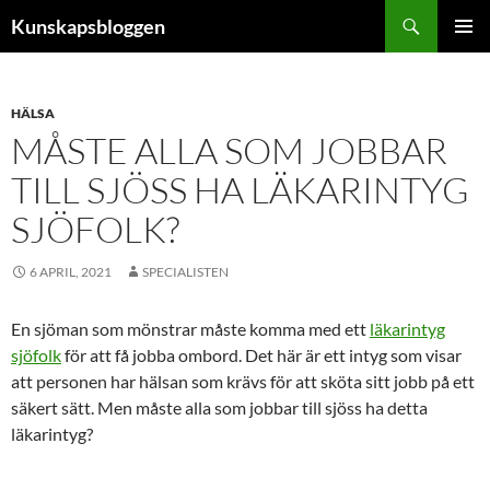
Hoppa
Sök
Kunskapsbloggen
till
PRIMÄR
innehåll
MENY
HÄLSA
MÅSTE ALLA SOM JOBBAR
TILL SJÖSS HA LÄKARINTYG
SJÖFOLK?
6 APRIL, 2021
SPECIALISTEN
En sjöman som mönstrar måste komma med ett
läkarintyg
sjöfolk
för att få jobba ombord. Det här är ett intyg som visar
att personen har hälsan som krävs för att sköta sitt jobb på ett
säkert sätt. Men måste alla som jobbar till sjöss ha detta
läkarintyg?