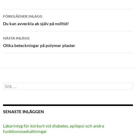
Inläggsnavigering
FÖREGÅENDE INLÄGG
Du kan avveckla ab själv på nolltid!
NÄSTA INLÄGG
Olika beteckningar på polymer plaster
Sök
efter:
SENASTE INLÄGGEN
Läkarintyg för körkort vid diabetes, epilepsi och andra
funktionsnedsättningar