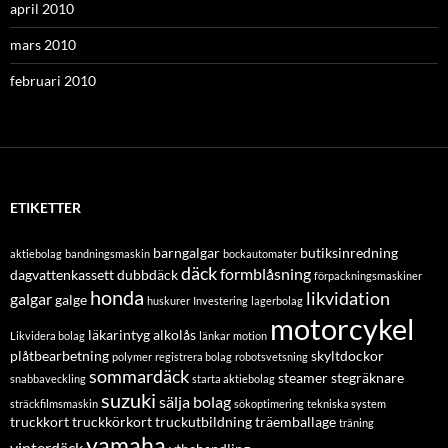
april 2010
mars 2010
februari 2010
ETIKETTER
barngalgar
butiksinredning
aktiebolag
bandningsmaskin
bockautomater
däck
formblåsning
dagvattenkassett
dubbdäck
förpackningsmaskiner
honda
likvidation
galgar
galge
huskurer
Investering
lagerbolag
motorcykel
läkarintyg alkolås
Likvidera bolag
länkar
motion
plåtbearbetning
skyltdockor
polymer
registrera bolag
robotsvetsning
sommardäck
steamer
stegräknare
snabbaveckling
starta aktiebolag
suzuki
sälja bolag
sträckfilmsmaskin
sökoptimering
tekniska system
truckkort
truckkörkort
truckutbildning
träemballage
träning
yamaha
vinterdäck