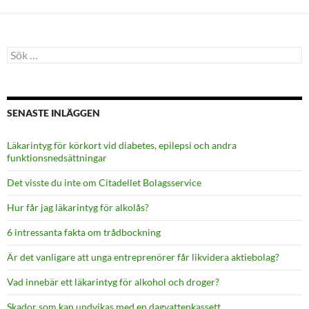
Sök
efter:
SENASTE INLÄGGEN
Läkarintyg för körkort vid diabetes, epilepsi och andra
funktionsnedsättningar
Det visste du inte om Citadellet Bolagsservice
Hur får jag läkarintyg för alkolås?
6 intressanta fakta om trådbockning
Är det vanligare att unga entreprenörer får likvidera aktiebolag?
Vad innebär ett läkarintyg för alkohol och droger?
Skador som kan undvikas med en dagvattenkassett