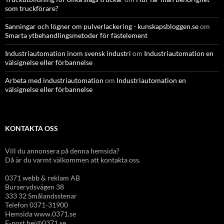
som truckförare?
Sanningar och lögner om pulverlackering - kunskapsbloggen.se
om
Smarta ytbehandlingsmetoder för fästelement
Industriautomation inom svensk industri
om
Industriautomation en
välsignelse eller förbannelse
Arbeta med industriautomation
om
Industriautomation en
välsignelse eller förbannelse
KONTAKTA OSS
Vill du annonsera på denna hemsida?
Då är du varmt välkommen att kontakta oss.
0371 webb & reklam AB
Burserydsvägen 38
333 32 Smålandsstenar
Telefon 0371-31900
Hemsida www.0371.se
E-post hej@0371.se