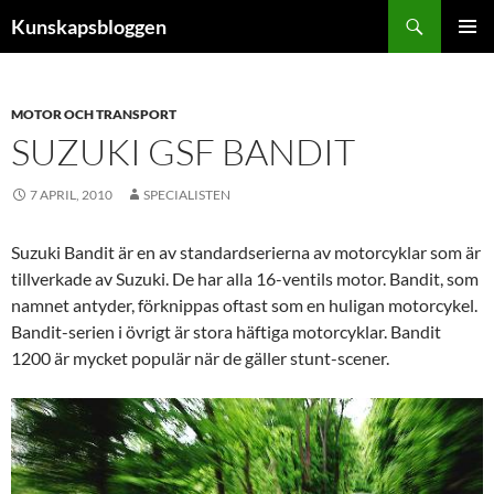
Hoppa
Sök
Kunskapsbloggen
till
PRIMÄR
innehåll
MENY
MOTOR OCH TRANSPORT
SUZUKI GSF BANDIT
7 APRIL, 2010
SPECIALISTEN
Suzuki Bandit är en av standardserierna av motorcyklar som är
tillverkade av Suzuki. De har alla 16-ventils motor. Bandit, som
namnet antyder, förknippas oftast som en huligan motorcykel.
Bandit-serien i övrigt är stora häftiga motorcyklar. Bandit
1200 är mycket populär när de gäller stunt-scener.