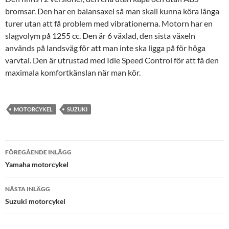
bromsar. Den har en balansaxel så man skall kunna köra långa
turer utan att få problem med vibrationerna. Motorn har en
slagvolym på 1255 cc. Den är 6 växlad, den sista växeln
används på landsväg för att man inte ska ligga på för höga
varvtal. Den är utrustad med Idle Speed Control för att få den
maximala komfortkänslan när man kör.
MOTORCYKEL
SUZUKI
Inläggsnavigering
FÖREGÅENDE INLÄGG
Yamaha motorcykel
NÄSTA INLÄGG
Suzuki motorcykel