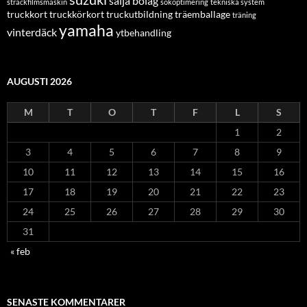
sälja bolag
sträckfilmsmaskin
sökoptimering
tekniska system
truckkort
truckkörkort
truckutbildning
träemballage
träning
yamaha
vinterdäck
ytbehandling
AUGUSTI 2026
M
T
O
T
F
L
S
1
2
3
4
5
6
7
8
9
10
11
12
13
14
15
16
17
18
19
20
21
22
23
24
25
26
27
28
29
30
31
« feb
SENASTE KOMMENTARER