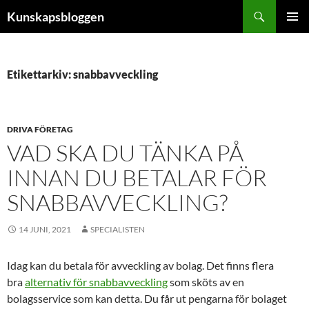
Hoppa
Sök
Kunskapsbloggen
till
PRIMÄR
innehåll
MENY
Etikettarkiv: snabbavveckling
DRIVA FÖRETAG
VAD SKA DU TÄNKA PÅ
INNAN DU BETALAR FÖR
SNABBAVVECKLING?
14 JUNI, 2021
SPECIALISTEN
Idag kan du betala för avveckling av bolag. Det finns flera
bra
alternativ för snabbavveckling
som sköts av en
bolagsservice som kan detta. Du får ut pengarna för bolaget