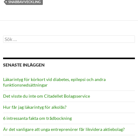
SNABBAVVECKLING
Sök
efter:
SENASTE INLÄGGEN
Läkarintyg för körkort vid diabetes, epilepsi och andra
funktionsnedsättningar
Det visste du inte om Citadellet Bolagsservice
Hur får jag läkarintyg för alkolås?
6 intressanta fakta om trådbockning
Är det vanligare att unga entreprenörer får likvidera aktiebolag?