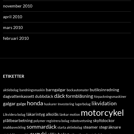
november 2010
april 2010
mars 2010
februari 2010
ETIKETTER
barngalgar
butiksinredning
aktiebolag
bandningsmaskin
bockautomater
däck
formblåsning
dagvattenkassett
dubbdäck
förpackningsmaskiner
honda
likvidation
galgar
galge
huskurer
Investering
lagerbolag
motorcykel
läkarintyg alkolås
Likvidera bolag
länkar
motion
plåtbearbetning
skyltdockor
polymer
registrera bolag
robotsvetsning
sommardäck
steamer
stegräknare
snabbaveckling
starta aktiebolag
suzuki