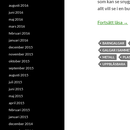
som kan se snygg
augusti 2016
allt vill se i en
juni 2016
maj 2016
Galg
Fortsätt läsa
→
mars 2016
februari 2016
januari 2016
BARNGALGAR
december 2015
GALGAR I SAMME
november 2015
METALL
PLA
oktober 2015
UPPBLÅSBARA
september 2015
augusti 2015
juli 2015
juni 2015
maj 2015
april 2015
februari 2015
januari 2015
december 2014