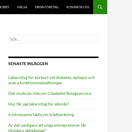
HOBBY
HÄLSA
DRIVA FÖRETAG
KONTAKTA OSS
Sök
efter:
SENASTE INLÄGGEN
Läkarintyg för körkort vid diabetes, epilepsi och
andra funktionsnedsättningar
Det visste du inte om Citadellet Bolagsservice
Hur får jag läkarintyg för alkolås?
6 intressanta fakta om trådbockning
Är det vanligare att unga entreprenörer får
likvidera aktiebolag?