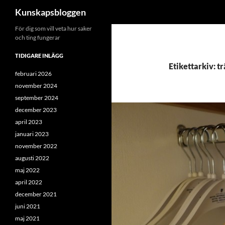
Sök
Kunskapsbloggen
Hoppa
För dig som vill veta hur saker
och ting fungerar
till
innehåll
TIDIGARE INLÄGG
Etikettarkiv: t
februari 2026
november 2024
september 2024
december 2023
april 2023
januari 2023
november 2022
augusti 2022
maj 2022
april 2022
december 2021
juni 2021
maj 2021