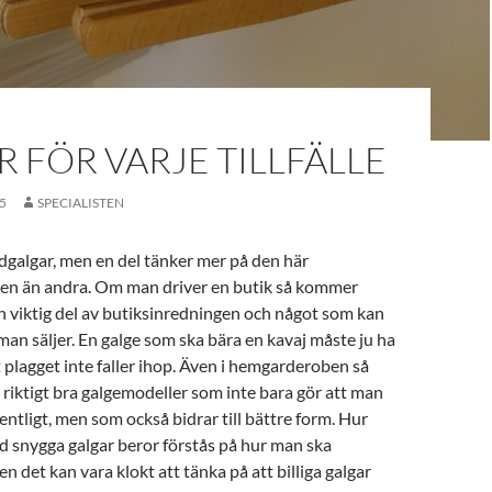
 FÖR VARJE TILLFÄLLE
5
SPECIALISTEN
dgalgar, men en del tänker mer på den här
jen än andra. Om man driver en butik så kommer
n viktig del av butiksinredningen och något som kan
man säljer. En galge som ska bära en kavaj måste ju ha
t plagget inte faller ihop. Även i hemgarderoben så
iktigt bra galgemodeller som inte bara gör att man
entligt, men som också bidrar till bättre form. Hur
ed snygga galgar beror förstås på hur man ska
 det kan vara klokt att tänka på att billiga galgar