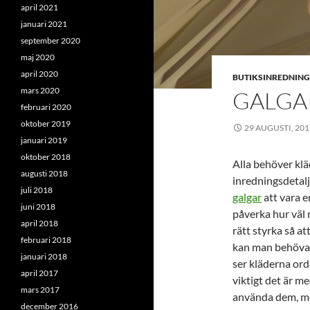
april 2021
januari 2021
september 2020
maj 2020
april 2020
BUTIKSINREDNING
mars 2020
GALGAR
februari 2020
oktober 2019
29 AUGUSTI, 201
januari 2019
oktober 2018
Alla behöver klä
augusti 2018
inredningsdetal
juli 2018
galgar
att vara e
juni 2018
påverka hur väl 
april 2018
rätt styrka så at
februari 2018
kan man behöva r
januari 2018
ser kläderna ord
april 2017
viktigt det är m
mars 2017
använda dem, men
december 2016