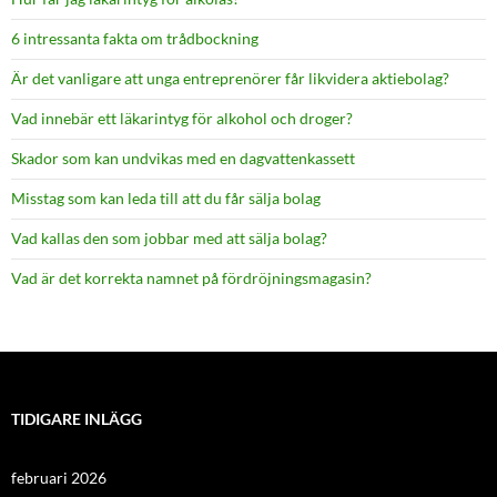
6 intressanta fakta om trådbockning
Är det vanligare att unga entreprenörer får likvidera aktiebolag?
Vad innebär ett läkarintyg för alkohol och droger?
Skador som kan undvikas med en dagvattenkassett
Misstag som kan leda till att du får sälja bolag
Vad kallas den som jobbar med att sälja bolag?
Vad är det korrekta namnet på fördröjningsmagasin?
TIDIGARE INLÄGG
februari 2026