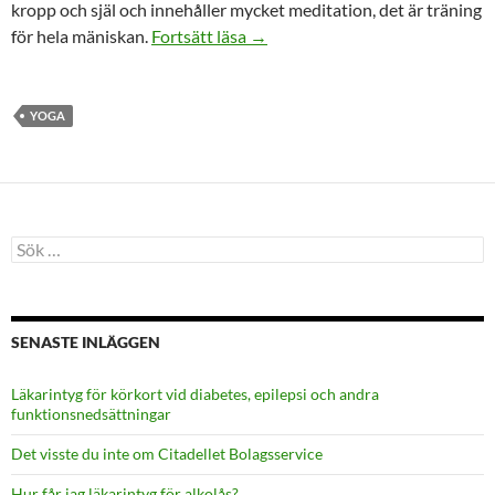
kropp och själ och innehåller mycket meditation, det är träning
Olika former av Yoga
för hela mäniskan.
Fortsätt läsa
→
YOGA
Sök
efter:
SENASTE INLÄGGEN
Läkarintyg för körkort vid diabetes, epilepsi och andra
funktionsnedsättningar
Det visste du inte om Citadellet Bolagsservice
Hur får jag läkarintyg för alkolås?