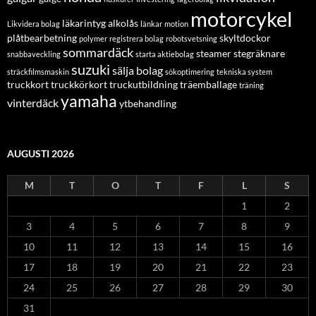
motorcykel
läkarintyg alkolås
Likvidera bolag
länkar
motion
plåtbearbetning
skyltdockor
polymer
registrera bolag
robotsvetsning
sommardäck
steamer
stegräknare
snabbaveckling
starta aktiebolag
suzuki
sälja bolag
sträckfilmsmaskin
sökoptimering
tekniska system
truckkort
truckkörkort
truckutbildning
träemballage
träning
yamaha
vinterdäck
ytbehandling
AUGUSTI 2026
M
T
O
T
F
L
S
1
2
3
4
5
6
7
8
9
10
11
12
13
14
15
16
17
18
19
20
21
22
23
24
25
26
27
28
29
30
31