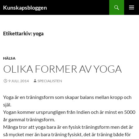
Hoppa
Sök
Kunskapsbloggen
till
PRIMÄR
innehåll
MENY
Etikettarkiv: yoga
HÄLSA
OLIKA FORMER AV YOGA
9 JULI, 2014
SPECIALISTEN
Yoga är en träningsform som skapar balans mellan kropp och
själ.
Yogan kommer ursprungligen från Indien och är minst en 5000
år gammal träningsform.
Många tror att yoga bara är en fysisk träningsform men det är
så mycket mer än bara träning fysiskt, det är träning både för