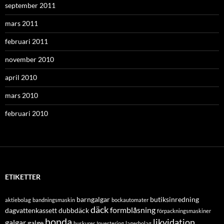
september 2011
mars 2011
februari 2011
november 2010
april 2010
mars 2010
februari 2010
ETIKETTER
barngalgar
butiksinredning
aktiebolag
bandningsmaskin
bockautomater
däck
formblåsning
dagvattenkassett
dubbdäck
förpackningsmaskiner
honda
likvidation
galgar
galge
huskurer
Investering
lagerbolag