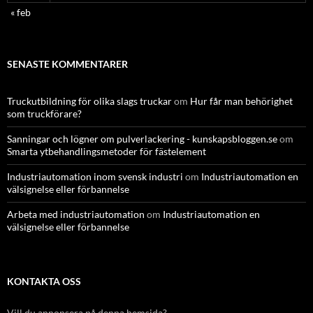
« feb
SENASTE KOMMENTARER
Truckutbildning för olika slags truckar
om
Hur får man behörighet
som truckförare?
Sanningar och lögner om pulverlackering - kunskapsbloggen.se
om
Smarta ytbehandlingsmetoder för fästelement
Industriautomation inom svensk industri
om
Industriautomation en
välsignelse eller förbannelse
Arbeta med industriautomation
om
Industriautomation en
välsignelse eller förbannelse
KONTAKTA OSS
Vill du annonsera på denna hemsida?