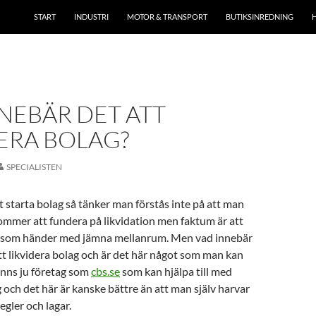
START
INDUSTRI
MOTOR & TRANSPORT
BUTIKSINREDNING
NEBÄR DET ATT
ERA BOLAG?
SPECIALISTEN
t starta bolag så tänker man förstås inte på att man
ommer att fundera på likvidation men faktum är att
t som händer med jämna mellanrum. Men vad innebär
tt likvidera bolag och är det här något som man kan
finns ju företag som
cbs.se
som kan hjälpa till med
och det här är kanske bättre än att man själv harvar
egler och lagar.