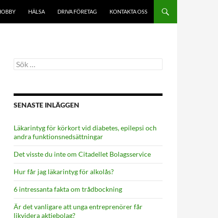
HOBBY
HÄLSA
DRIVA FÖRETAG
KONTAKTA OSS
Sök
efter:
SENASTE INLÄGGEN
Läkarintyg för körkort vid diabetes, epilepsi och
andra funktionsnedsättningar
Det visste du inte om Citadellet Bolagsservice
Hur får jag läkarintyg för alkolås?
6 intressanta fakta om trådbockning
Är det vanligare att unga entreprenörer får
likvidera aktiebolag?