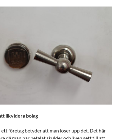
tt likvidera bolag
v ett företag betyder att man löser upp det. Det här
ra då man har betalat skulder och även sett till att