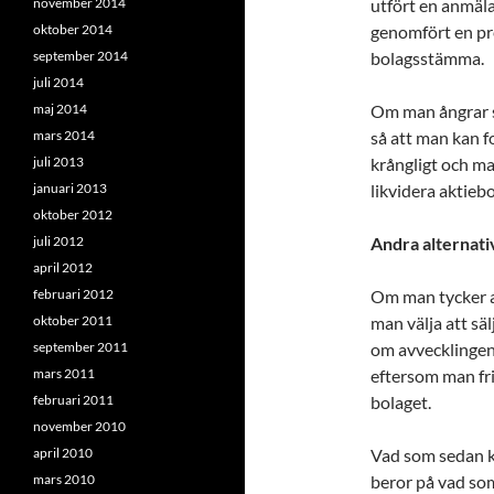
november 2014
utfört en anmäl
oktober 2014
genomfört en pr
september 2014
bolagsstämma.
juli 2014
maj 2014
Om man ångrar si
mars 2014
så att man kan f
juli 2013
krångligt och ma
januari 2013
likvidera aktieb
oktober 2012
juli 2012
Andra alternati
april 2012
februari 2012
Om man tycker at
oktober 2011
man välja att sä
september 2011
om avvecklingen.
mars 2011
eftersom man fri
februari 2011
bolaget.
november 2010
april 2010
Vad som sedan k
mars 2010
beror på vad som