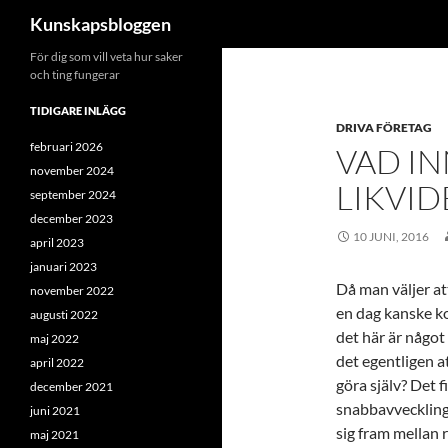
Sök
Kunskapsbloggen
Hoppa
För dig som vill veta hur saker
och ting fungerar
till
innehåll
TIDIGARE INLÄGG
DRIVA FÖRETAG
februari 2026
VAD IN
november 2024
LIKVID
september 2024
december 2023
10 JUNI, 2016
april 2023
januari 2023
Då man väljer at
november 2022
en dag kanske k
augusti 2022
det här är någo
maj 2022
det egentligen a
april 2022
göra själv? Det 
december 2021
snabbavveckling 
juni 2021
sig fram mellan r
maj 2021