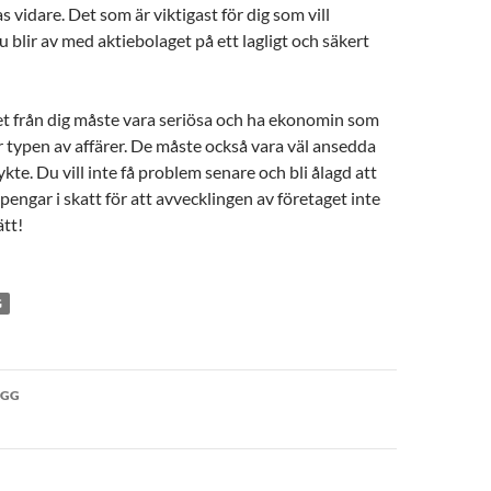
as vidare. Det som är viktigast för dig som vill
du blir av med aktiebolaget på ett lagligt och säkert
t från dig måste vara seriösa och ha ekonomin som
r typen av affärer. De måste också vara väl ansedda
ykte. Du vill inte få problem senare och bli ålagd att
pengar i skatt för att avvecklingen av företaget inte
ätt!
G
vigering
ÄGG