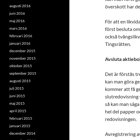
augusti 2016
överskott har de
juni 2016
maj 2016
För att en likvi
mars 2016
först besluta om 
februari 2016
också tvångslik
januari 2016
Tingsrätten.
december 2015
november 2015
Avsluta aktiebola
oktober 2015
september 2015
Det är förstås tr
augusti 2015
kan man göra gen
juli 2015
kommer att få ge
juni 2015
slutredovisning
maj 2015
så kan man säga a
april 2015
hel del papper o
februari 2015
redovisningen.
januari 2015
december 2014
Avregistrering a