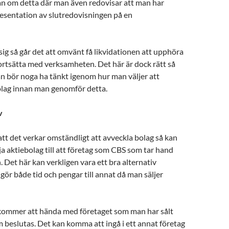
an om detta där man även redovisar att man har
esentation av slutredovisningen på en
g så går det att omvänt få likvidationen att upphöra
ortsätta med verksamheten. Det här är dock rätt så
n bör noga ha tänkt igenom hur man väljer att
olag innan man genomför detta.
v
t det verkar omständligt att avveckla bolag så kan
lja aktiebolag till att företag som CBS som tar hand
 Det här kan verkligen vara ett bra alternativ
gör både tid och pengar till annat då man säljer
ommer att hända med företaget som man har sålt
 beslutas. Det kan komma att ingå i ett annat företag