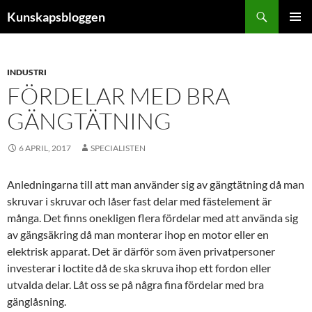
Hoppa
Sök
Kunskapsbloggen
till
PRIMÄR
innehåll
MENY
INDUSTRI
FÖRDELAR MED BRA
GÄNGTÄTNING
6 APRIL, 2017
SPECIALISTEN
Anledningarna till att man använder sig av gängtätning då man
skruvar i skruvar och låser fast delar med fästelement är
många. Det finns onekligen flera fördelar med att använda sig
av gängsäkring då man monterar ihop en motor eller en
elektrisk apparat. Det är därför som även privatpersoner
investerar i loctite då de ska skruva ihop ett fordon eller
utvalda delar. Låt oss se på några fina fördelar med bra
gänglåsning.