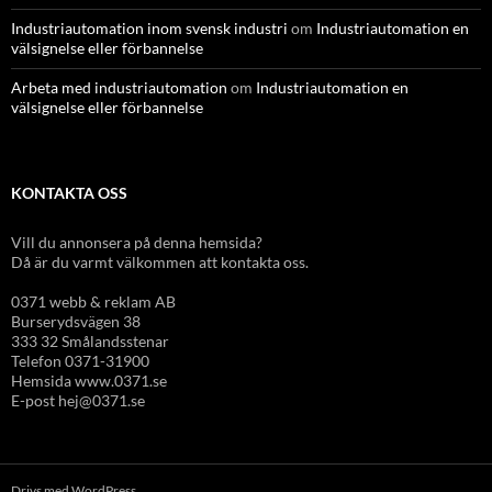
Industriautomation inom svensk industri
om
Industriautomation en
välsignelse eller förbannelse
Arbeta med industriautomation
om
Industriautomation en
välsignelse eller förbannelse
KONTAKTA OSS
Vill du annonsera på denna hemsida?
Då är du varmt välkommen att kontakta oss.
0371 webb & reklam AB
Burserydsvägen 38
333 32 Smålandsstenar
Telefon 0371-31900
Hemsida www.0371.se
E-post hej@0371.se
Drivs med WordPress