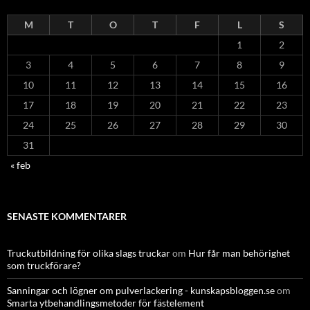
M
T
O
T
F
L
S
1
2
3
4
5
6
7
8
9
10
11
12
13
14
15
16
17
18
19
20
21
22
23
24
25
26
27
28
29
30
31
« feb
SENASTE KOMMENTARER
Truckutbildning för olika slags truckar
om
Hur får man behörighet
som truckförare?
Sanningar och lögner om pulverlackering - kunskapsbloggen.se
om
Smarta ytbehandlingsmetoder för fästelement