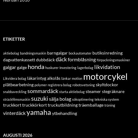
ETIKETTER
barngalgar
butiksinredning
aktiebolag
bandningsmaskin
bockautomater
däck
formblåsning
dagvattenkassett
dubbdäck
förpackningsmaskiner
honda
likvidation
galgar
galge
huskurer
Investering
lagerbolag
motorcykel
läkarintyg alkolås
Likvidera bolag
länkar
motion
plåtbearbetning
skyltdockor
polymer
registrera bolag
robotsvetsning
sommardäck
steamer
stegräknare
snabbaveckling
starta aktiebolag
suzuki
sälja bolag
sträckfilmsmaskin
sökoptimering
tekniska system
truckkort
truckkörkort
truckutbildning
träemballage
träning
yamaha
vinterdäck
ytbehandling
AUGUSTI 2026