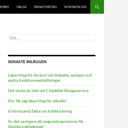
HOBBY
HÄLSA
DRIVA FÖRETAG
KONTAKTA OSS
Sök
efter:
SENASTE INLÄGGEN
Läkarintyg för körkort vid diabetes, epilepsi och
andra funktionsnedsättningar
Det visste du inte om Citadellet Bolagsservice
Hur får jag läkarintyg för alkolås?
6 intressanta fakta om trådbockning
Är det vanligare att unga entreprenörer får
likvidera aktiebolag?