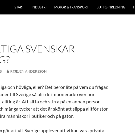
START
INDUSTRI
MOTOR & TRANSPORT
BUTIKSINREDNING
RTIGA SVENSKAR
G?
8
RTJEJEN ANDERSSON
iga och hövliga, eller? Det beror lite på vem du frågar.
mer till Sverige så blir de imponerade över hur
t allting är. Att sitta och stirra på en annan person
ch många tycker att det är skönt att slippa alltför stor
a människor i butiker och på gator.
gör att vi i Sverige upplever att vi kan vara privata