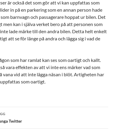
ser är också det som gör att vi kan uppfattas som
lider in på en parkering som en annan person hade
t som barnvagn och passagerare hoppat ur bilen. Det
gt men kan i själva verket bero på att personen som
inte lade märke till den andra bilen. Detta helt enkelt
rtigt att se för länge på andra och lägga sig i vad de
någon som har ramlat kan ses som oartigt och kallt.
å vara effekten av att vi inte ens märker vad som
å vana vid att inte lägga näsan i blöt. Artigheten har
 uppfattas som oartigt.
vigering
ÄGG
unga Twitter