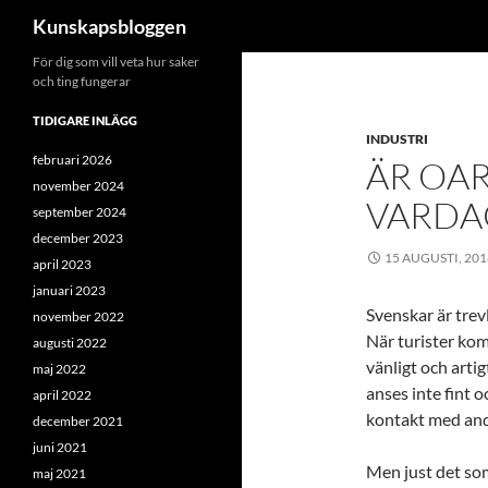
Sök
Kunskapsbloggen
Hoppa
För dig som vill veta hur saker
och ting fungerar
till
innehåll
TIDIGARE INLÄGG
INDUSTRI
februari 2026
ÄR OA
november 2024
VARDA
september 2024
december 2023
15 AUGUSTI, 201
april 2023
januari 2023
Svenskar är trevl
november 2022
När turister kom
augusti 2022
vänligt och artig
maj 2022
anses inte fint o
april 2022
kontakt med andr
december 2021
juni 2021
Men just det som 
maj 2021