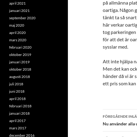
på allmänna plat
april 2021
oartiga. Någon g
januari 2021
tänkt ta så snar
september 2020
här verkar oarti
maj 2020
tog parkeringen 
april 2020
för att det är oa
mars 2020
sysslar med.
februari 2020
oktober 2019
Att inte hjälpa 
januari 2019
Men det kan ocks
oktober 2018
händer då vi är s
augusti 2018
ett pris som kan
juli 2018
juni 2018
april 2018
februari 2018
Inläggsna
januari 2018
FÖREGÅENDE INL
april 2017
Nu använder alla 
mars 2017
december 2016