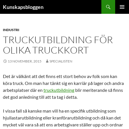
Hoppa
Sök
Kunskapsbloggen
till
PRIMÄR
innehåll
MENY
INDUSTRI
TRUCKUTBILDNING FÖR
OLIKA TRUCKKORT
13 NOVEMBER, 2015
SPECIALISTEN
Det är välkänt att det finns ett stort behov av folk som kan
köra truck. Om man har tänkt sig en karriär på lager och andra
arbetsplatser där en
truckutbildning
blir meriterande så finns
det god anledning till att ta tag i detta.
I vissa fall så kanske man vill ha en specifik utbildning som
hjullastarutbildning eller kranförarutbildning och då kan det
mycket väl vara så att ens arbetsgivare ställer upp och ordnar