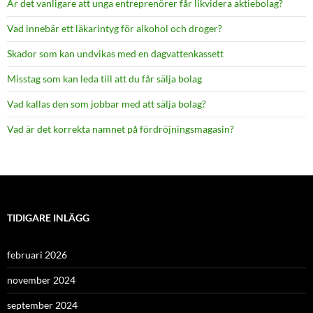
Är det vanligare att unga entreprenörer får likvidera aktiebolag?
Vad innebär ett läkarintyg för alkohol och droger?
Skador som kan undvikas med en dagvattenkassett
Misstag som kan leda till att du får sälja bolag
Vad kallas den som jobbar med att sälja bolag?
Vad är det korrekta namnet på fördröjningsmagasin?
TIDIGARE INLÄGG
februari 2026
november 2024
september 2024