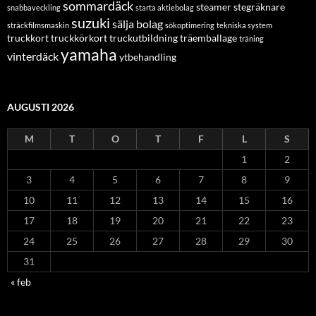
sommardäck
steamer
stegräknare
snabbaveckling
starta aktiebolag
suzuki
sälja bolag
sträckfilmsmaskin
sökoptimering
tekniska system
truckkort
truckkörkort
truckutbildning
träemballage
träning
yamaha
vinterdäck
ytbehandling
AUGUSTI 2026
M
T
O
T
F
L
S
1
2
3
4
5
6
7
8
9
10
11
12
13
14
15
16
17
18
19
20
21
22
23
24
25
26
27
28
29
30
31
« feb