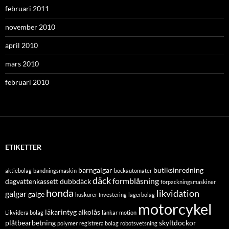
februari 2011
november 2010
april 2010
mars 2010
februari 2010
ETIKETTER
barngalgar
butiksinredning
aktiebolag
bandningsmaskin
bockautomater
däck
formblåsning
dagvattenkassett
dubbdäck
förpackningsmaskiner
honda
likvidation
galgar
galge
huskurer
Investering
lagerbolag
motorcykel
läkarintyg alkolås
Likvidera bolag
länkar
motion
plåtbearbetning
skyltdockor
polymer
registrera bolag
robotsvetsning